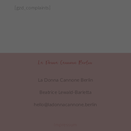
[gzd_complaints]
La Donna Cannone Berlin
La Donna Cannone Berlin
Beatrice Lewald-Barletta
hello@ladonnacannone.berlin
Impressum