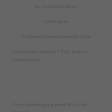
bestimmte Cookies auswählen.
Am Tempelhofer Berg 6
Alle akzeptieren
Speichern
10965 Berlin
Zurück
Essenziell (3)
E-Mail:lewald-barletta@barletta-eis.de
Essenzielle Cookies ermöglichen grundlegende
Funktionen und sind für die einwandfreie Funktion der
Website erforderlich.
Verantwortlich gemäß § 5 TMG: Beatrice
Cookie-Informationen anzeigen
Lewald-Barletta
Marketing (1)
Marketing-Cookies werden von Drittanbietern oder
Publishern verwendet, um personalisierte Werbung
anzuzeigen. Sie tun dies, indem sie Besucher über
Websites hinweg verfolgen.
Cookie-Informationen anzeigen
Online-Streitbeilegung gemäß Art. 14 Abs. 1
Externe Medien (5)