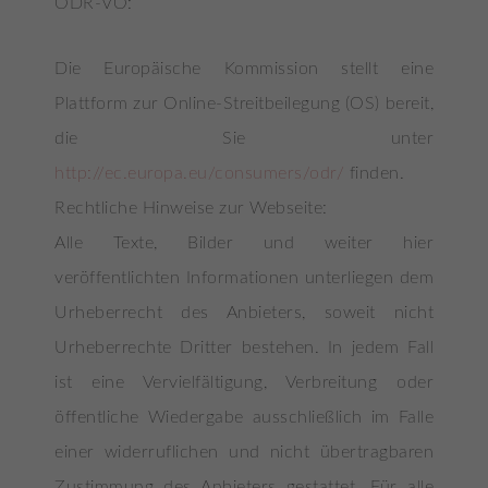
ODR-VO:
Inhalte von Videoplattformen und Social-Media-
Plattformen werden standardmäßig blockiert. Wenn
Cookies von externen Medien akzeptiert werden, bedarf
Die Europäische Kommission stellt eine
der Zugriff auf diese Inhalte keiner manuellen
Einwilligung mehr.
Plattform zur Online-Streitbeilegung (OS) bereit,
Cookie-Informationen anzeigen
die Sie unter
Datenschutzerklärung
Impressum
http://ec.europa.eu/consumers/odr/
finden.
Rechtliche Hinweise zur Webseite:
Alle Texte, Bilder und weiter hier
veröffentlichten Informationen unterliegen dem
Urheberrecht des Anbieters, soweit nicht
Urheberrechte Dritter bestehen. In jedem Fall
ist eine Vervielfältigung, Verbreitung oder
öffentliche Wiedergabe ausschließlich im Falle
einer widerruflichen und nicht übertragbaren
Zustimmung des Anbieters gestattet. Für alle