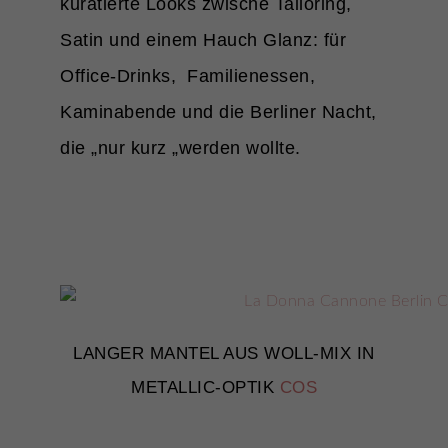
kuratierte Looks zwische Tailoring,
Inhalte von Videoplattformen und 
Plattformen werden standardmäßig
Satin und einem Hauch Glanz: für
Cookies von externen Medien akzep
der Zugriff auf diese Inhalte keine
Office-Drinks, Familienessen,
Einwilligung mehr.
Cookie-Informatione
Kaminabende und die Berliner Nacht,
Datensch
die „nur kurz „werden wollte.
LANGER MANTEL AUS WOLL-MIX IN
METALLIC-OPTIK
COS