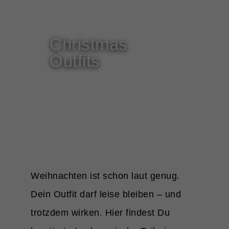
bestimmte Cookies auswählen.
Alle akzeptieren
Christmas
Zurück
Outfits
Essenziell (3)
Essenzielle Cookies ermöglichen 
Funktionen und sind für die einwa
Website erforderlich.
Cookie-Informatione
Marketing (1)
Marketing-Cookies werden von Dri
Publishern verwendet, um persona
Weihnachten ist schon laut genug.
anzuzeigen. Sie tun dies, indem si
Websites hinweg verfolgen.
Dein Outfit darf leise bleiben – und
Cookie-Informatione
trotzdem wirken. Hier findest Du
Externe Medien (5)