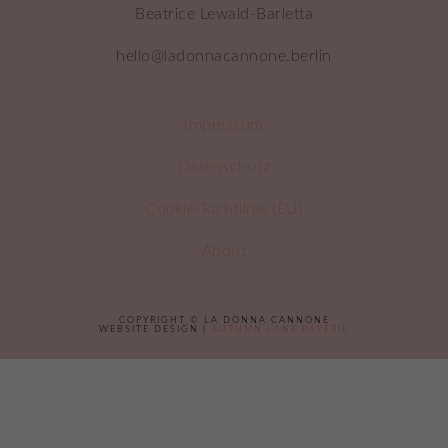
Beatrice Lewald-Barletta
hello@ladonnacannone.berlin
Impressum
Datenschutz
Cookie-Richtlinie (EU)
About
COPYRIGHT © LA DONNA CANNONE
WEBSITE DESIGN |
AUTUMN LANE PAPERIE